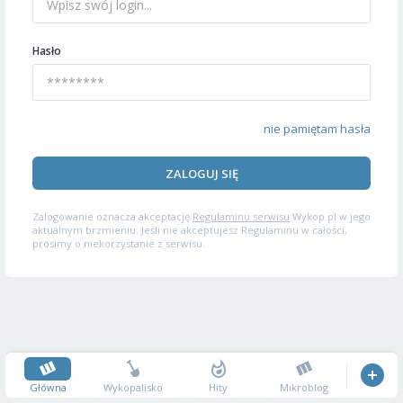
Hasło
nie pamiętam hasła
ZALOGUJ SIĘ
Zalogowanie oznacza akceptację
Regulaminu serwisu
Wykop.pl w jego
aktualnym brzmieniu. Jeśli nie akceptujesz Regulaminu w całości,
prosimy o niekorzystanie z serwisu.
Główna
Wykopalisko
Hity
Mikroblog