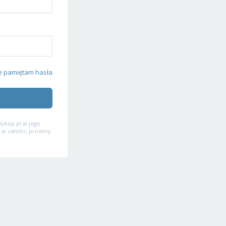
e pamiętam hasła
ykop.pl w jego
 w całości, prosimy