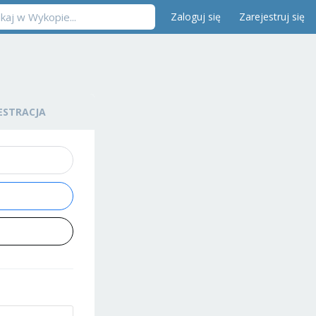
Zaloguj się
Zarejestruj się
ESTRACJA