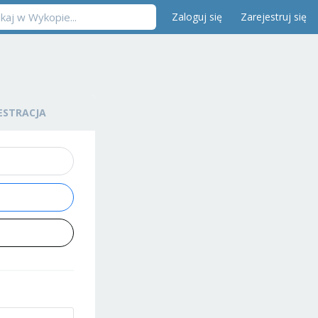
Zaloguj się
Zarejestruj się
ESTRACJA