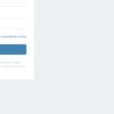
e pamiętam hasła
ykop.pl w jego
 w całości, prosimy