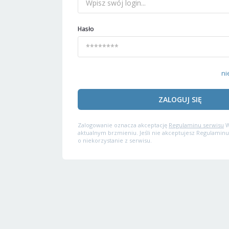
Hasło
ni
ZALOGUJ SIĘ
Zalogowanie oznacza akceptację
Regulaminu serwisu
W
aktualnym brzmieniu. Jeśli nie akceptujesz Regulaminu
o niekorzystanie z serwisu.