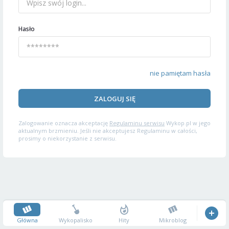
Hasło
nie pamiętam hasła
ZALOGUJ SIĘ
Zalogowanie oznacza akceptację
Regulaminu serwisu
Wykop.pl w jego
aktualnym brzmieniu. Jeśli nie akceptujesz Regulaminu w całości,
prosimy o niekorzystanie z serwisu.
Główna
Wykopalisko
Hity
Mikroblog