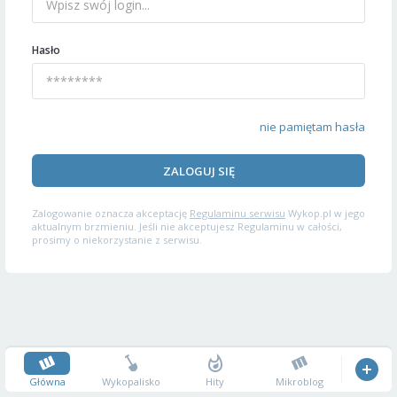
Hasło
nie pamiętam hasła
ZALOGUJ SIĘ
Zalogowanie oznacza akceptację
Regulaminu serwisu
Wykop.pl w jego
aktualnym brzmieniu. Jeśli nie akceptujesz Regulaminu w całości,
prosimy o niekorzystanie z serwisu.
Główna
Wykopalisko
Hity
Mikroblog