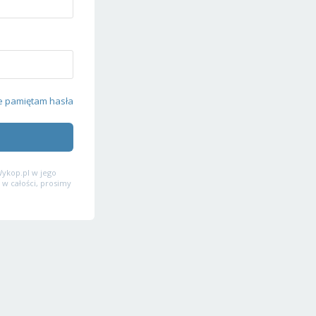
e pamiętam hasła
ykop.pl w jego
 w całości, prosimy