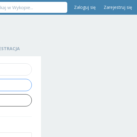
Zaloguj się
Zarejestruj się
ESTRACJA