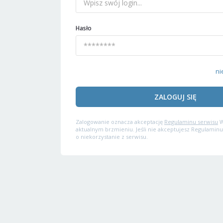
Hasło
ni
ZALOGUJ SIĘ
Zalogowanie oznacza akceptację
Regulaminu serwisu
W
aktualnym brzmieniu. Jeśli nie akceptujesz Regulaminu
o niekorzystanie z serwisu.