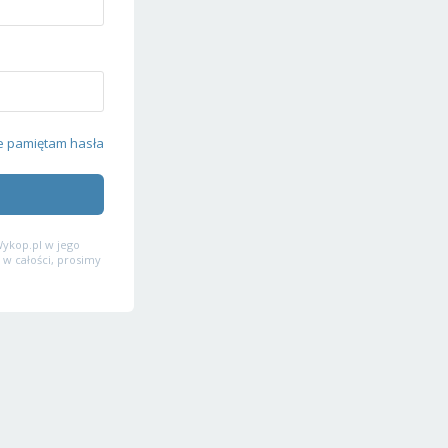
e pamiętam hasła
ykop.pl w jego
 w całości, prosimy