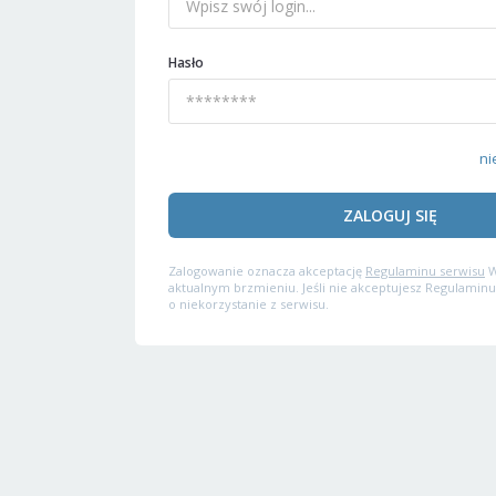
Hasło
ni
ZALOGUJ SIĘ
Zalogowanie oznacza akceptację
Regulaminu serwisu
W
aktualnym brzmieniu. Jeśli nie akceptujesz Regulaminu
o niekorzystanie z serwisu.