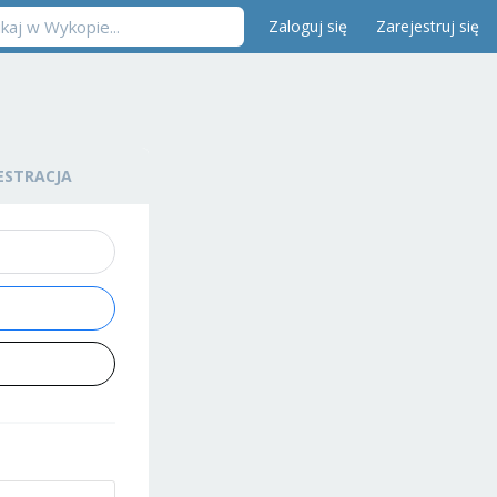
Zaloguj się
Zarejestruj się
ESTRACJA