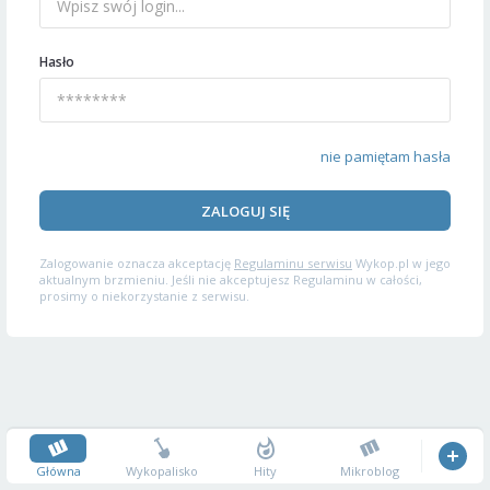
Hasło
nie pamiętam hasła
ZALOGUJ SIĘ
Zalogowanie oznacza akceptację
Regulaminu serwisu
Wykop.pl w jego
aktualnym brzmieniu. Jeśli nie akceptujesz Regulaminu w całości,
prosimy o niekorzystanie z serwisu.
Główna
Wykopalisko
Hity
Mikroblog