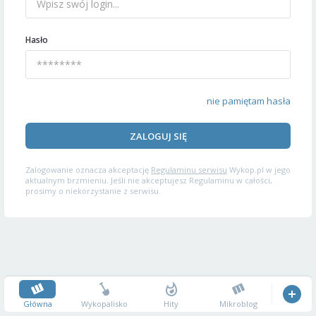
Hasło
nie pamiętam hasła
ZALOGUJ SIĘ
Zalogowanie oznacza akceptację
Regulaminu serwisu
Wykop.pl w jego
aktualnym brzmieniu. Jeśli nie akceptujesz Regulaminu w całości,
prosimy o niekorzystanie z serwisu.
Główna
Wykopalisko
Hity
Mikroblog