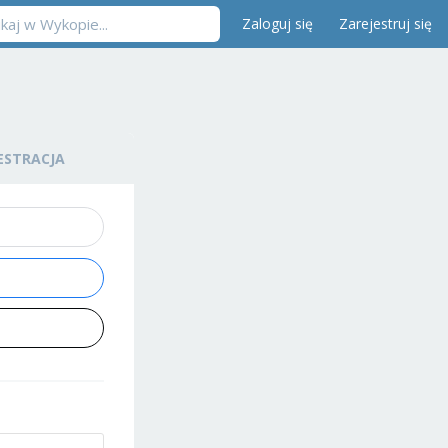
Zaloguj się
Zarejestruj się
ESTRACJA