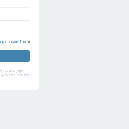
e pamiętam hasła
ykop.pl w jego
 w całości, prosimy