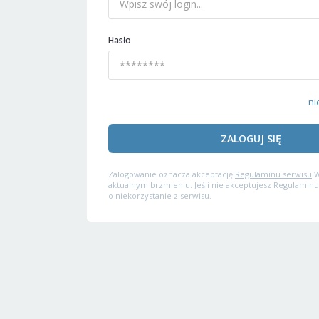
Hasło
ni
ZALOGUJ SIĘ
Zalogowanie oznacza akceptację
Regulaminu serwisu
W
aktualnym brzmieniu. Jeśli nie akceptujesz Regulaminu
o niekorzystanie z serwisu.