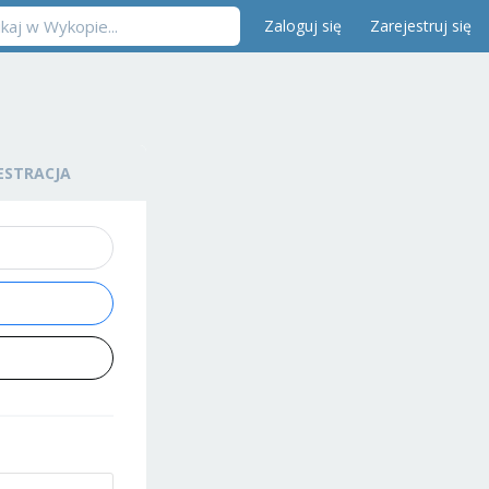
Zaloguj się
Zarejestruj się
ESTRACJA