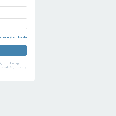
e pamiętam hasła
ykop.pl w jego
 w całości, prosimy