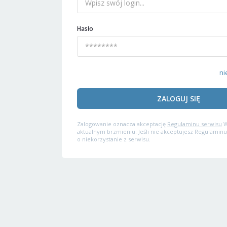
Hasło
ni
ZALOGUJ SIĘ
Zalogowanie oznacza akceptację
Regulaminu serwisu
W
aktualnym brzmieniu. Jeśli nie akceptujesz Regulaminu
o niekorzystanie z serwisu.