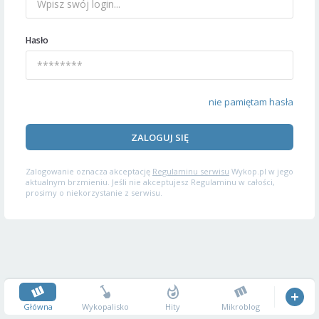
Hasło
nie pamiętam hasła
ZALOGUJ SIĘ
Zalogowanie oznacza akceptację
Regulaminu serwisu
Wykop.pl w jego
aktualnym brzmieniu. Jeśli nie akceptujesz Regulaminu w całości,
prosimy o niekorzystanie z serwisu.
Główna
Wykopalisko
Hity
Mikroblog