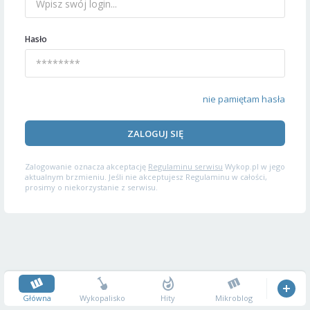
Hasło
nie pamiętam hasła
ZALOGUJ SIĘ
Zalogowanie oznacza akceptację
Regulaminu serwisu
Wykop.pl w jego
aktualnym brzmieniu. Jeśli nie akceptujesz Regulaminu w całości,
prosimy o niekorzystanie z serwisu.
Główna
Wykopalisko
Hity
Mikroblog