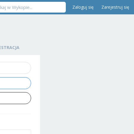
Zaloguj się
Zarejestruj się
ESTRACJA