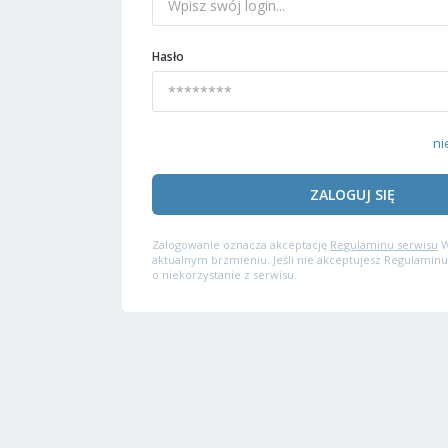
Hasło
ni
ZALOGUJ SIĘ
Zalogowanie oznacza akceptację
Regulaminu serwisu
W
aktualnym brzmieniu. Jeśli nie akceptujesz Regulaminu
o niekorzystanie z serwisu.