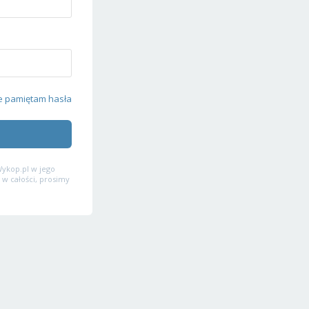
e pamiętam hasła
ykop.pl w jego
 w całości, prosimy