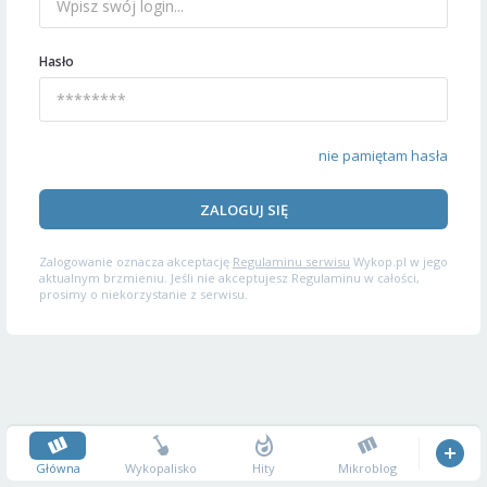
Hasło
nie pamiętam hasła
ZALOGUJ SIĘ
Zalogowanie oznacza akceptację
Regulaminu serwisu
Wykop.pl w jego
aktualnym brzmieniu. Jeśli nie akceptujesz Regulaminu w całości,
prosimy o niekorzystanie z serwisu.
Główna
Wykopalisko
Hity
Mikroblog