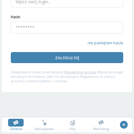
Hasło
nie pamiętam hasła
ZALOGUJ SIĘ
Zalogowanie oznacza akceptację
Regulaminu serwisu
Wykop.pl w jego
aktualnym brzmieniu. Jeśli nie akceptujesz Regulaminu w całości,
prosimy o niekorzystanie z serwisu.
Główna
Wykopalisko
Hity
Mikroblog