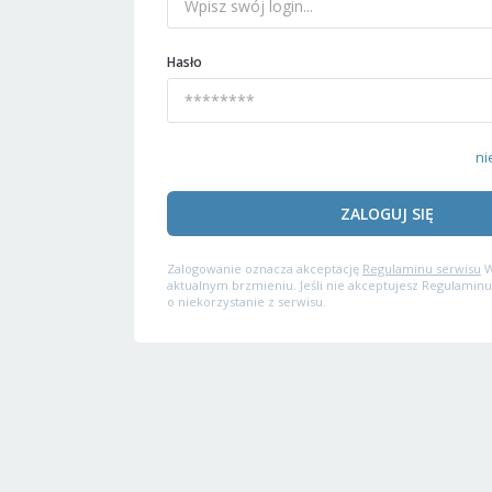
Hasło
ni
ZALOGUJ SIĘ
Zalogowanie oznacza akceptację
Regulaminu serwisu
W
aktualnym brzmieniu. Jeśli nie akceptujesz Regulaminu
o niekorzystanie z serwisu.