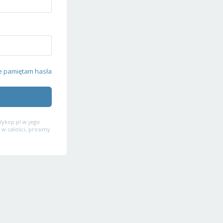
e pamiętam hasła
ykop.pl w jego
 w całości, prosimy