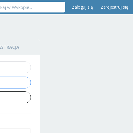
Zaloguj się
Zarejestruj się
ESTRACJA