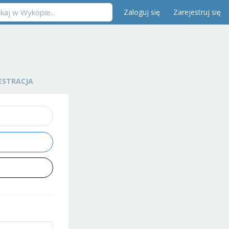
Zaloguj się
Zarejestruj się
ESTRACJA