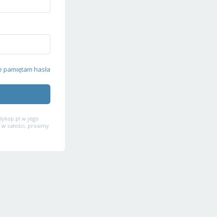
e pamiętam hasła
ykop.pl w jego
 w całości, prosimy