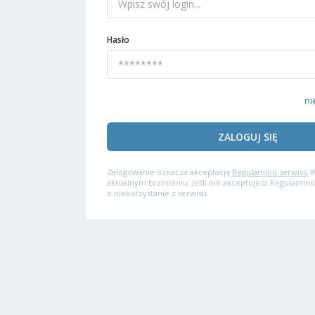
Hasło
ni
ZALOGUJ SIĘ
Zalogowanie oznacza akceptację
Regulaminu serwisu
W
aktualnym brzmieniu. Jeśli nie akceptujesz Regulaminu
o niekorzystanie z serwisu.