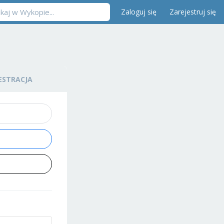
Zaloguj się
Zarejestruj się
ESTRACJA