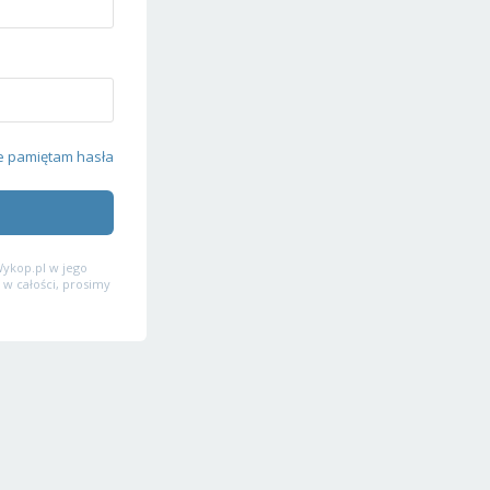
e pamiętam hasła
ykop.pl w jego
 w całości, prosimy