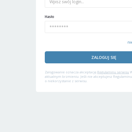
Hasło
ni
ZALOGUJ SIĘ
Zalogowanie oznacza akceptację
Regulaminu serwisu
W
aktualnym brzmieniu. Jeśli nie akceptujesz Regulaminu
o niekorzystanie z serwisu.