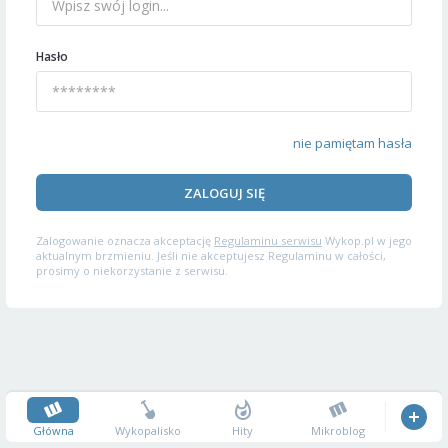
Hasło
nie pamiętam hasła
ZALOGUJ SIĘ
Zalogowanie oznacza akceptację
Regulaminu serwisu
Wykop.pl w jego
aktualnym brzmieniu. Jeśli nie akceptujesz Regulaminu w całości,
prosimy o niekorzystanie z serwisu.
Główna
Wykopalisko
Hity
Mikroblog