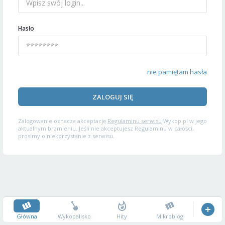
Hasło
nie pamiętam hasła
ZALOGUJ SIĘ
Zalogowanie oznacza akceptację
Regulaminu serwisu
Wykop.pl w jego
aktualnym brzmieniu. Jeśli nie akceptujesz Regulaminu w całości,
prosimy o niekorzystanie z serwisu.
Główna
Wykopalisko
Hity
Mikroblog