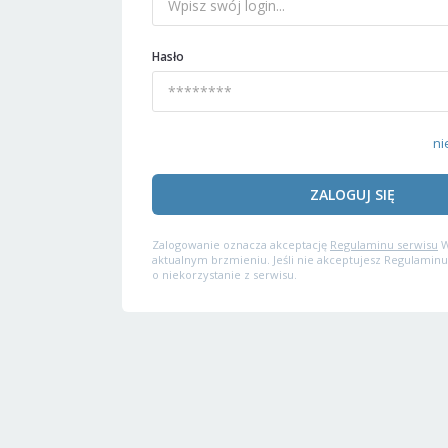
Hasło
ni
ZALOGUJ SIĘ
Zalogowanie oznacza akceptację
Regulaminu serwisu
W
aktualnym brzmieniu. Jeśli nie akceptujesz Regulaminu
o niekorzystanie z serwisu.