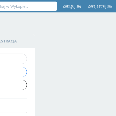
Zaloguj się
Zarejestruj się
ESTRACJA