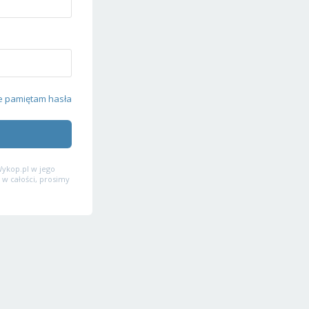
e pamiętam hasła
ykop.pl w jego
 w całości, prosimy