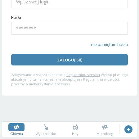
Hasło
nie pamiętam hasła
ZALOGUJ SIĘ
Zalogowanie oznacza akceptację
Regulaminu serwisu
Wykop.pl w jego
aktualnym brzmieniu. Jeśli nie akceptujesz Regulaminu w całości,
prosimy o niekorzystanie z serwisu.
Główna
Wykopalisko
Hity
Mikroblog