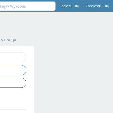
Zaloguj się
Zarejestruj się
ESTRACJA