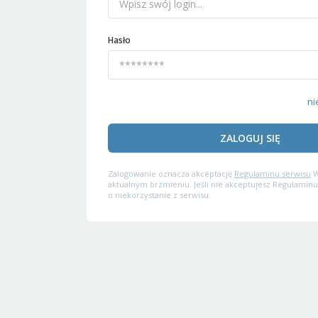
Hasło
ni
ZALOGUJ SIĘ
Zalogowanie oznacza akceptację
Regulaminu serwisu
W
aktualnym brzmieniu. Jeśli nie akceptujesz Regulaminu
o niekorzystanie z serwisu.