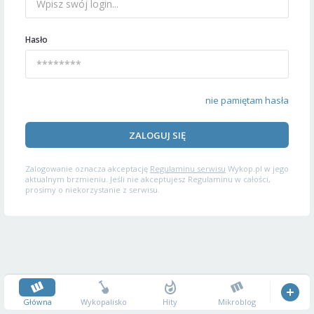
Hasło
nie pamiętam hasła
ZALOGUJ SIĘ
Zalogowanie oznacza akceptację
Regulaminu serwisu
Wykop.pl w jego
aktualnym brzmieniu. Jeśli nie akceptujesz Regulaminu w całości,
prosimy o niekorzystanie z serwisu.
Główna
Wykopalisko
Hity
Mikroblog