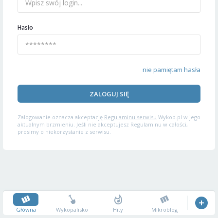
Hasło
nie pamiętam hasła
ZALOGUJ SIĘ
Zalogowanie oznacza akceptację
Regulaminu serwisu
Wykop.pl w jego
aktualnym brzmieniu. Jeśli nie akceptujesz Regulaminu w całości,
prosimy o niekorzystanie z serwisu.
Główna
Wykopalisko
Hity
Mikroblog