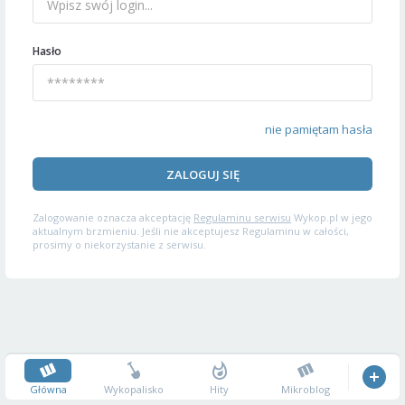
Hasło
nie pamiętam hasła
ZALOGUJ SIĘ
Zalogowanie oznacza akceptację
Regulaminu serwisu
Wykop.pl w jego
aktualnym brzmieniu. Jeśli nie akceptujesz Regulaminu w całości,
prosimy o niekorzystanie z serwisu.
Główna
Wykopalisko
Hity
Mikroblog