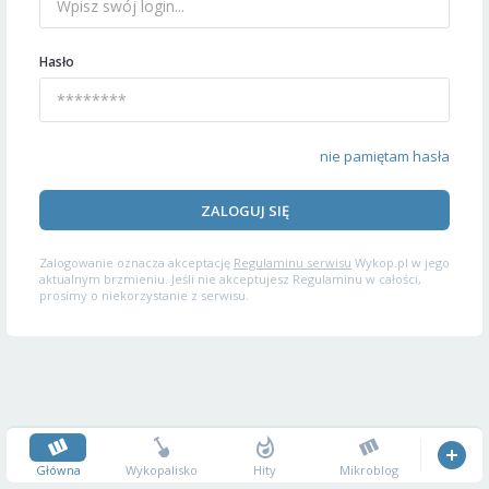
Hasło
nie pamiętam hasła
ZALOGUJ SIĘ
Zalogowanie oznacza akceptację
Regulaminu serwisu
Wykop.pl w jego
aktualnym brzmieniu. Jeśli nie akceptujesz Regulaminu w całości,
prosimy o niekorzystanie z serwisu.
Główna
Wykopalisko
Hity
Mikroblog