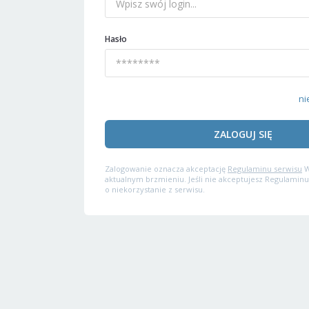
Hasło
ni
ZALOGUJ SIĘ
Zalogowanie oznacza akceptację
Regulaminu serwisu
W
aktualnym brzmieniu. Jeśli nie akceptujesz Regulaminu
o niekorzystanie z serwisu.