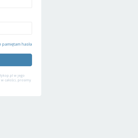
e pamiętam hasła
ykop.pl w jego
 w całości, prosimy