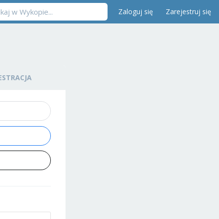
Zaloguj się
Zarejestruj się
ESTRACJA