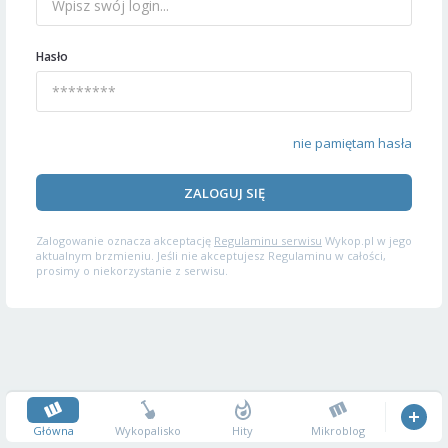
Hasło
nie pamiętam hasła
ZALOGUJ SIĘ
Zalogowanie oznacza akceptację
Regulaminu serwisu
Wykop.pl w jego
aktualnym brzmieniu. Jeśli nie akceptujesz Regulaminu w całości,
prosimy o niekorzystanie z serwisu.
Główna
Wykopalisko
Hity
Mikroblog