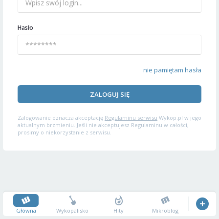
Hasło
nie pamiętam hasła
ZALOGUJ SIĘ
Zalogowanie oznacza akceptację
Regulaminu serwisu
Wykop.pl w jego
aktualnym brzmieniu. Jeśli nie akceptujesz Regulaminu w całości,
prosimy o niekorzystanie z serwisu.
Główna
Wykopalisko
Hity
Mikroblog