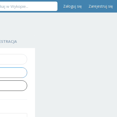
Zaloguj się
Zarejestruj się
ESTRACJA