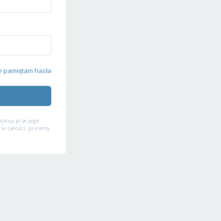
e pamiętam hasła
ykop.pl w jego
 w całości, prosimy