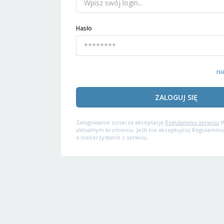
Hasło
ni
ZALOGUJ SIĘ
Zalogowanie oznacza akceptację
Regulaminu serwisu
W
aktualnym brzmieniu. Jeśli nie akceptujesz Regulaminu
o niekorzystanie z serwisu.