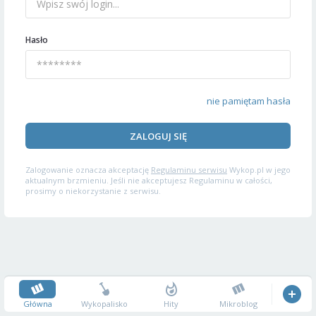
Hasło
nie pamiętam hasła
ZALOGUJ SIĘ
Zalogowanie oznacza akceptację
Regulaminu serwisu
Wykop.pl w jego
aktualnym brzmieniu. Jeśli nie akceptujesz Regulaminu w całości,
prosimy o niekorzystanie z serwisu.
Główna
Wykopalisko
Hity
Mikroblog