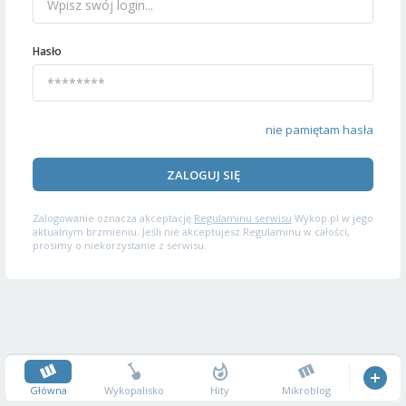
Hasło
nie pamiętam hasła
ZALOGUJ SIĘ
Zalogowanie oznacza akceptację
Regulaminu serwisu
Wykop.pl w jego
aktualnym brzmieniu. Jeśli nie akceptujesz Regulaminu w całości,
prosimy o niekorzystanie z serwisu.
Główna
Wykopalisko
Hity
Mikroblog