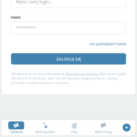
Hasło
nie pamiętam hasła
ZALOGUJ SIĘ
Zalogowanie oznacza akceptację
Regulaminu serwisu
Wykop.pl w jego
aktualnym brzmieniu. Jeśli nie akceptujesz Regulaminu w całości,
prosimy o niekorzystanie z serwisu.
Główna
Wykopalisko
Hity
Mikroblog