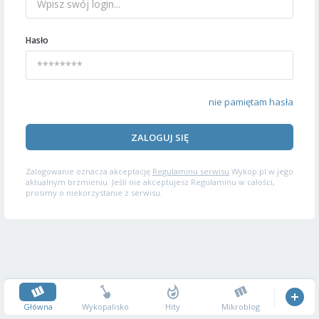
Hasło
nie pamiętam hasła
ZALOGUJ SIĘ
Zalogowanie oznacza akceptację
Regulaminu serwisu
Wykop.pl w jego
aktualnym brzmieniu. Jeśli nie akceptujesz Regulaminu w całości,
prosimy o niekorzystanie z serwisu.
Główna
Wykopalisko
Hity
Mikroblog