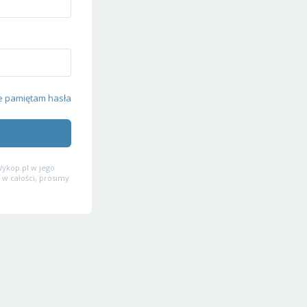
e pamiętam hasła
ykop.pl w jego
 w całości, prosimy