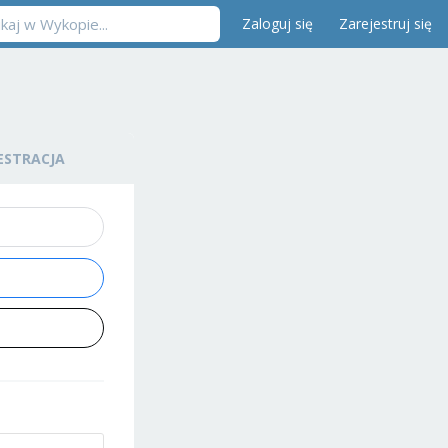
Zaloguj się
Zarejestruj się
ESTRACJA