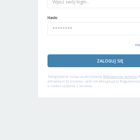
Hasło
ni
ZALOGUJ SIĘ
Zalogowanie oznacza akceptację
Regulaminu serwisu
W
aktualnym brzmieniu. Jeśli nie akceptujesz Regulaminu
o niekorzystanie z serwisu.