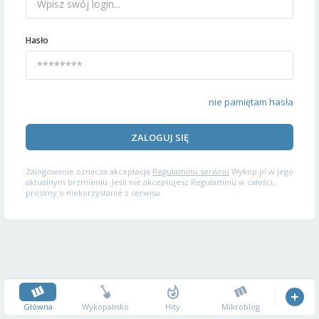
Hasło
nie pamiętam hasła
ZALOGUJ SIĘ
Zalogowanie oznacza akceptację
Regulaminu serwisu
Wykop.pl w jego
aktualnym brzmieniu. Jeśli nie akceptujesz Regulaminu w całości,
prosimy o niekorzystanie z serwisu.
Główna
Wykopalisko
Hity
Mikroblog