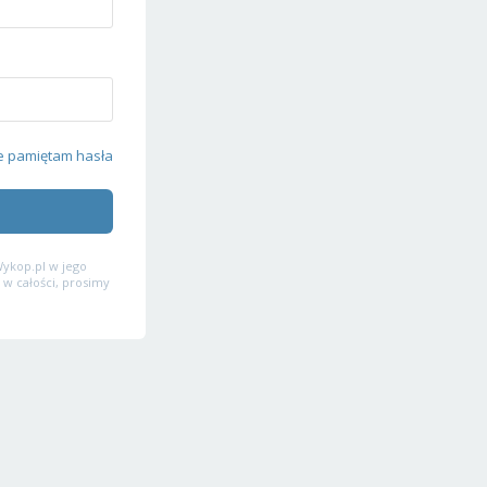
e pamiętam hasła
ykop.pl w jego
 w całości, prosimy