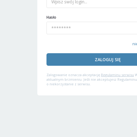
Hasło
ni
ZALOGUJ SIĘ
Zalogowanie oznacza akceptację
Regulaminu serwisu
W
aktualnym brzmieniu. Jeśli nie akceptujesz Regulaminu
o niekorzystanie z serwisu.