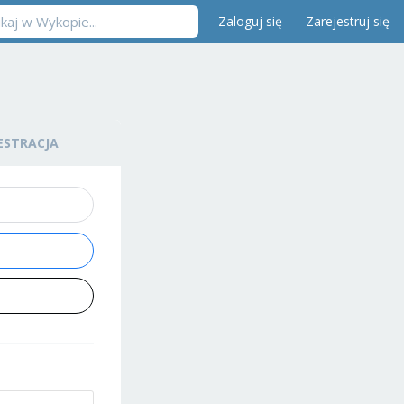
Zaloguj się
Zarejestruj się
ESTRACJA