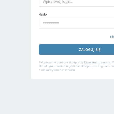
Hasło
ni
ZALOGUJ SIĘ
Zalogowanie oznacza akceptację
Regulaminu serwisu
W
aktualnym brzmieniu. Jeśli nie akceptujesz Regulaminu
o niekorzystanie z serwisu.