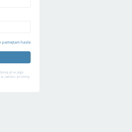
e pamiętam hasła
ykop.pl w jego
 w całości, prosimy