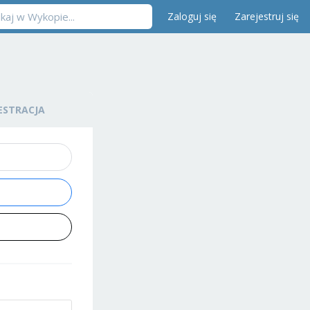
Zaloguj się
Zarejestruj się
ESTRACJA