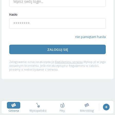
Hasło
nie pamiętam hasła
ZALOGUJ SIĘ
Zalogowanie oznacza akceptację
Regulaminu serwisu
Wykop.pl w jego
aktualnym brzmieniu. Jeśli nie akceptujesz Regulaminu w całości,
prosimy o niekorzystanie z serwisu.
Główna
Wykopalisko
Hity
Mikroblog