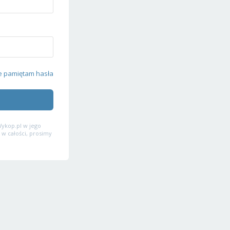
e pamiętam hasła
ykop.pl w jego
 w całości, prosimy