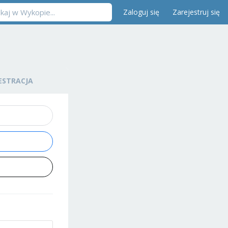
Zaloguj się
Zarejestruj się
ESTRACJA