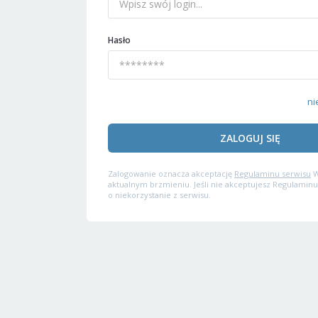
Hasło
ni
ZALOGUJ SIĘ
Zalogowanie oznacza akceptację
Regulaminu serwisu
W
aktualnym brzmieniu. Jeśli nie akceptujesz Regulaminu
o niekorzystanie z serwisu.