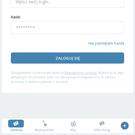
Hasło
nie pamiętam hasła
ZALOGUJ SIĘ
Zalogowanie oznacza akceptację
Regulaminu serwisu
Wykop.pl w jego
aktualnym brzmieniu. Jeśli nie akceptujesz Regulaminu w całości,
prosimy o niekorzystanie z serwisu.
Główna
Wykopalisko
Hity
Mikroblog