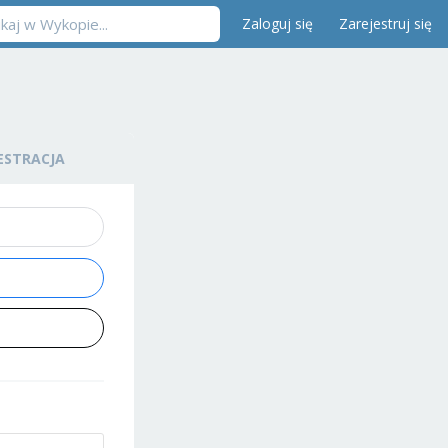
Zaloguj się
Zarejestruj się
ESTRACJA