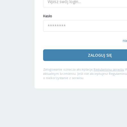
Hasło
ni
ZALOGUJ SIĘ
Zalogowanie oznacza akceptację
Regulaminu serwisu
W
aktualnym brzmieniu. Jeśli nie akceptujesz Regulaminu
o niekorzystanie z serwisu.