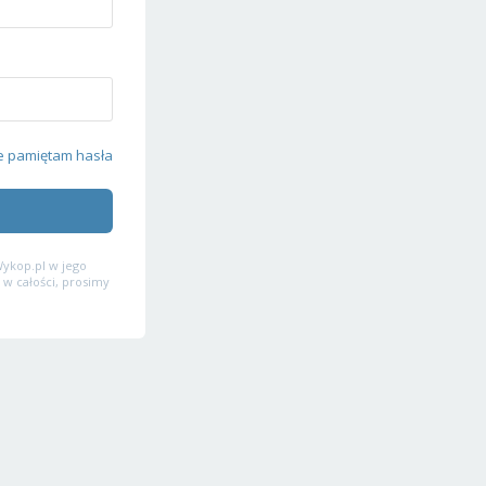
e pamiętam hasła
ykop.pl w jego
 w całości, prosimy