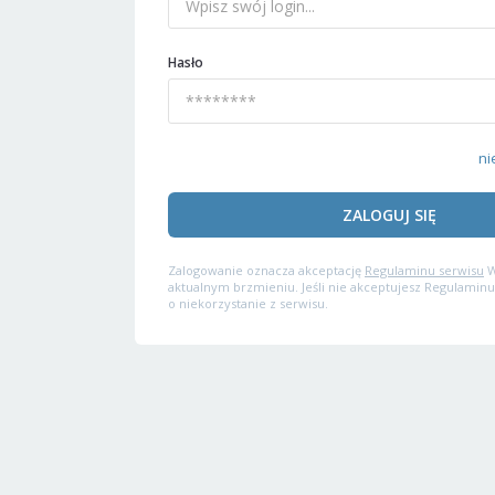
Hasło
ni
ZALOGUJ SIĘ
Zalogowanie oznacza akceptację
Regulaminu serwisu
W
aktualnym brzmieniu. Jeśli nie akceptujesz Regulaminu
o niekorzystanie z serwisu.