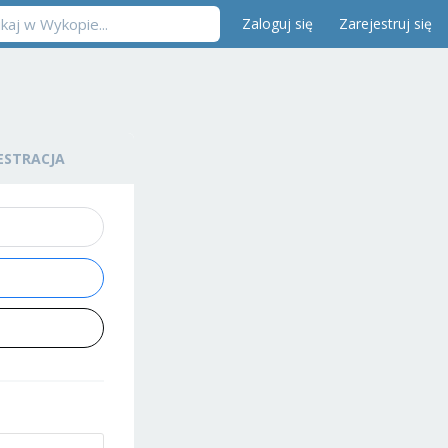
Zaloguj się
Zarejestruj się
ESTRACJA