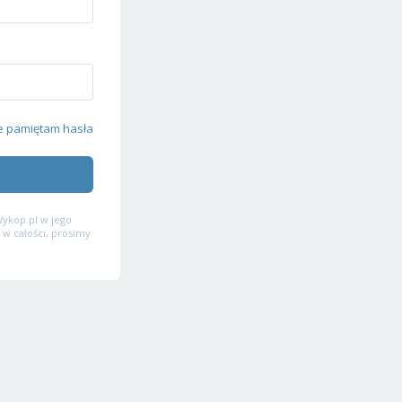
e pamiętam hasła
ykop.pl w jego
 w całości, prosimy