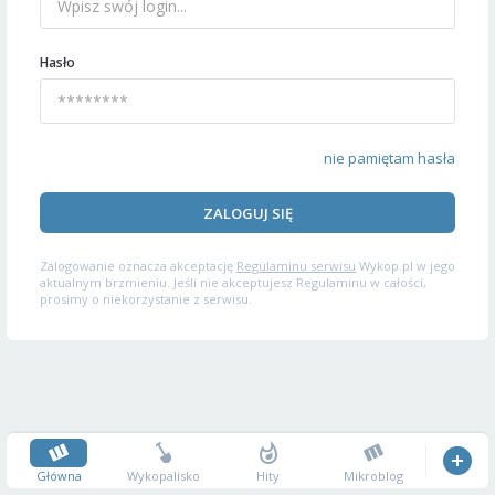
Hasło
nie pamiętam hasła
ZALOGUJ SIĘ
Zalogowanie oznacza akceptację
Regulaminu serwisu
Wykop.pl w jego
aktualnym brzmieniu. Jeśli nie akceptujesz Regulaminu w całości,
prosimy o niekorzystanie z serwisu.
Główna
Wykopalisko
Hity
Mikroblog