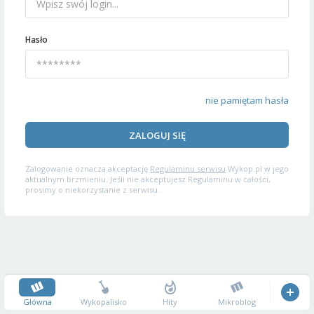
Hasło
nie pamiętam hasła
ZALOGUJ SIĘ
Zalogowanie oznacza akceptację
Regulaminu serwisu
Wykop.pl w jego
aktualnym brzmieniu. Jeśli nie akceptujesz Regulaminu w całości,
prosimy o niekorzystanie z serwisu.
Główna
Wykopalisko
Hity
Mikroblog