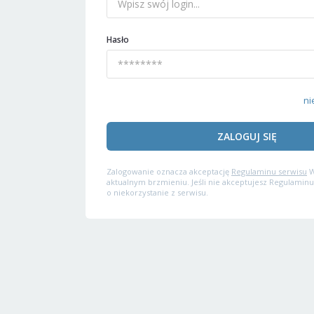
Hasło
ni
ZALOGUJ SIĘ
Zalogowanie oznacza akceptację
Regulaminu serwisu
W
aktualnym brzmieniu. Jeśli nie akceptujesz Regulaminu
o niekorzystanie z serwisu.