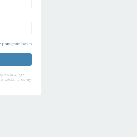
e pamiętam hasła
ykop.pl w jego
 w całości, prosimy