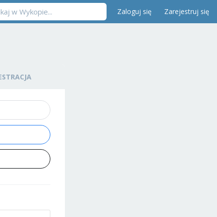
Zaloguj się
Zarejestruj się
ESTRACJA