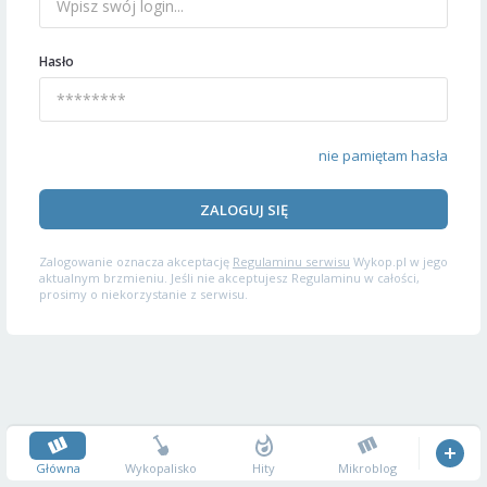
Hasło
nie pamiętam hasła
ZALOGUJ SIĘ
Zalogowanie oznacza akceptację
Regulaminu serwisu
Wykop.pl w jego
aktualnym brzmieniu. Jeśli nie akceptujesz Regulaminu w całości,
prosimy o niekorzystanie z serwisu.
Główna
Wykopalisko
Hity
Mikroblog