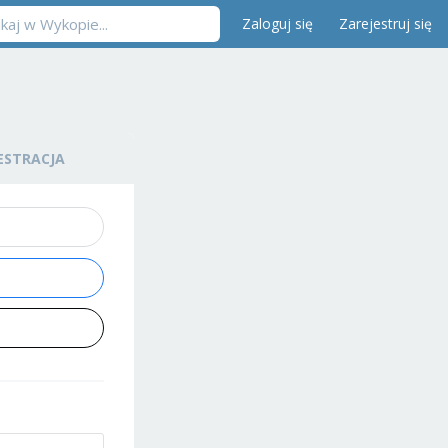
Zaloguj się
Zarejestruj się
ESTRACJA