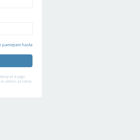
e pamiętam hasła
ykop.pl w jego
 w całości, prosimy