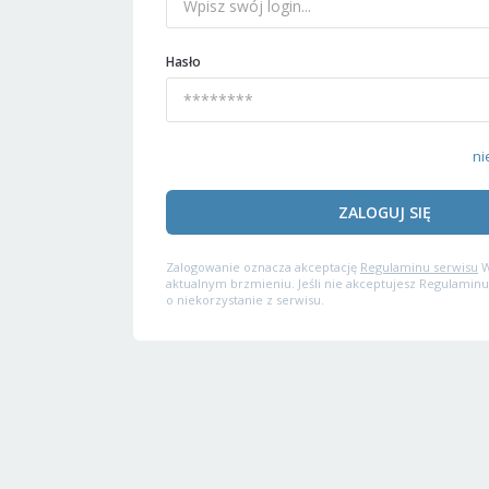
Hasło
ni
ZALOGUJ SIĘ
Zalogowanie oznacza akceptację
Regulaminu serwisu
W
aktualnym brzmieniu. Jeśli nie akceptujesz Regulaminu
o niekorzystanie z serwisu.